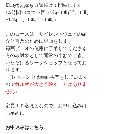
日（土）から３週続けて開催します
ワークショップ
1.5時間×3コマ×3回（9時~10時半、11時
~12時半、13時半~15時）
このコースは、サイレントウェイの紹
介と普及のために録画をします。
録画ビデオの使用に了承してくださる
方のみ対象として通常の半額でご参加
いただけるワークショップとなってお
ります。
 （レッスン中は画面共有をしています
ので
参加者が大きく映ることはありま
せん
）
定員１０名ほどなので、お申し込みは
お早めに！
お申込みはこちら↓