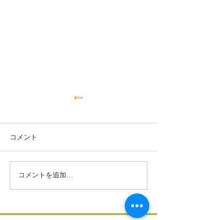
コメント
A NEW Japanese course
サイレントウェ
コメントを追加…
for beginners
フランス語レッ
ート