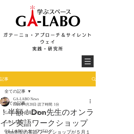
ガテーニョ・アプローチ＆サイレント
ウェイ
実践・研究所
記事
全ての記事
GA-LABO News
全ての記事
2021年4月20日
読了時間: 1分
！半額！Don先生のオンラ
GA-LABO会員コラム
イン英語ワークショップ
GA-LABO
GA-LABOスタッフブログ
Don先生の英語ワークショップが５月１