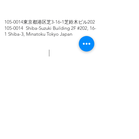
105-0014
東京都港区芝3-16‐1芝鈴木ビル202
105-0014
Shiba-Suzuki Building 2F #202, 16-
1 Shiba-3, Minatoku Tokyo Japan
galabo.tomonokai@gmail.com