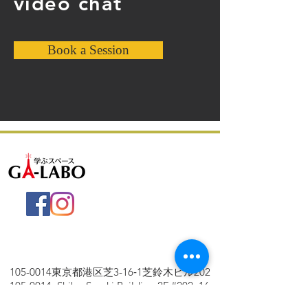
video chat
Book a Session
105-0014
東京都港区芝3-16‐1芝鈴木ビル202
105-0014
Shiba-Suzuki Building 2F #202, 16-
1 Shiba-3, Minatoku Tokyo Japan